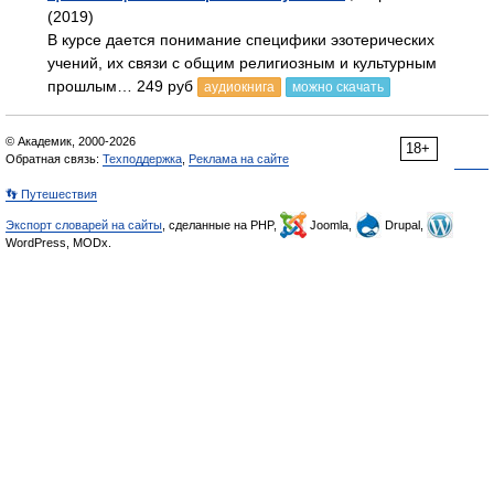
(2019)
В курсе дается понимание специфики эзотерических
учений, их связи с общим религиозным и культурным
прошлым… 249 руб
аудиокнига
можно скачать
© Академик, 2000-2026
18+
Обратная связь:
Техподдержка
,
Реклама на сайте
👣 Путешествия
Экспорт словарей на сайты
, сделанные на PHP,
Joomla,
Drupal,
WordPress, MODx.