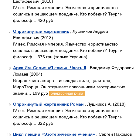
Евстафьевич (2018)
IV век. Римская империя. Язычество и христианство
сошлись в решающем поединке. Кто победит? Теург и
философ… 420 руб
Опрокинутый жертвенник
, Лушников Андрей
7
Евстафьевич (2018)
IV век. Римская империя. Язычество и христианство
сошлись в решающем поединке. Кто победит? Теург и
философ… 376 грн (только Украина)
Арка Им. Серия «Я есмь». Часть II
, Владимир Федорович
8
Ломаев (2004)
Вторая книга автора – исследователя, целителя,
МироТворца. Он открывает поклонникам эзотерических
знаний… 199 руб
электронная книга
Опрокинутый жертвенник Роман
, Лушников А. (2018)
9
IV век. Римская империя. Язычество и христианство
сошлись в решающем поединке. Кто победит? Теург и
философ… 322 руб
Цикл лекций «Эзотерические учения»
, Сергей Пахомов
10